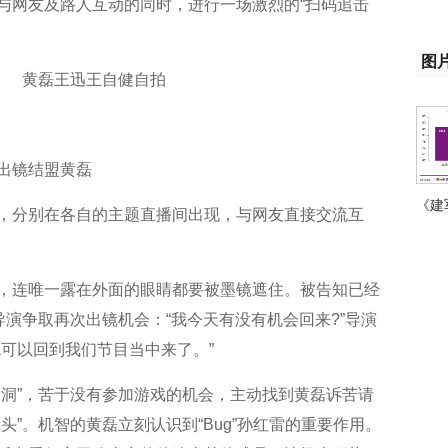
与网友及路人互动的同时，进行一场激烈的“扫码追击
图
出镜结盟黄磊
《建
，分别在各自的主题直播间出现，与网友直接交流互
2》
旋律
，连唯一露在外面的眼睛都要被墨镜遮住。被告知已经
导演争取再次出镜机会：“我今天有没有机会回来?”导演
可以回到我们节目当中来了。”
漏洞”，苦于没有参加游戏的机会，主动找到黄磊诉苦请
头”。机智的黄磊立刻认识到“Bug”孙红雷的重要作用。