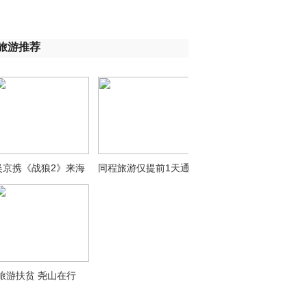
旅游推荐
吴京携《战狼2》来海
同程旅游仅提前1天通
“旅游扶贫 尧山在行