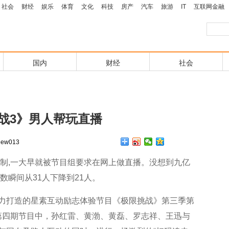
社会
财经
娱乐
体育
文化
科技
房产
汽车
旅游
IT
互联网金融
国内
财经
社会
战3》男人帮玩直播
ew013
录制,一大早就被节目组要求在网上做直播。没想到九亿
数瞬间从31人下降到21人。
力打造的星素互动励志体验节目《极限挑战》第三季第
在第四期节目中，孙红雷、黄渤、黄磊、罗志祥、王迅与