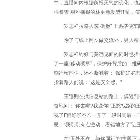
中，直播间内根据所报天气的变化，也刮起
强暴雪”艰难播报的林更新发型狂乱，
罗志祥拉路人筑“碉堡” 王迅搭便车
除了与线上网友做交流外，男人帮
罗志祥约好与黄渤见面的同时也担
了一座“移动碉堡”，保护好背后的二
刻严密围住，还不断喊着：“保护好罗志
指着路人们说：“这是安全感。”
王迅则在找信息站的路上，偶遇到
奋地问：“你去哪?我送你!”正愁找路
视了!”但好景不长，开了一段时间后
思：“我刚刚有点激动，看错地方了”让
在“无处不在，与你同行”的主题