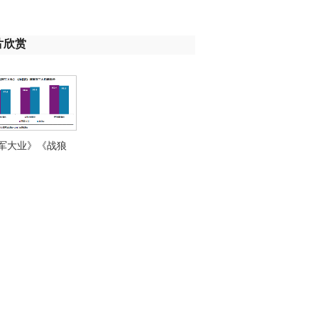
片欣赏
军大业》《战狼
满意度领跑 树立主
大片典范