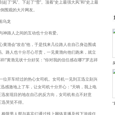
了“风”、下起了“雪”。顶着“史上最强大风”和“史上最
笑倒围观的大片网友。
闹乌龙
与神路人之间的互动也十分有爱。
心黄渤会“攻击”他，于是找来几位路人在自己身边围成
维码。路人也十分尽心尽责，一见黄渤向他们跑来，就立
祥!”黄渤见状十分好笑：“你对我的信任感在哪?”罗志祥
一位开车经过的热心女司机。女司机一见到王迅立刻兴
的王迅感激地上了车，让女司机十分开心：“天呐，我上电
，王迅发现目的地在自己的反方向，女司机有点不好意
王迅哭笑不得。
下，极限男人帮与嘉宾们通过线上网络直播及线下游戏任