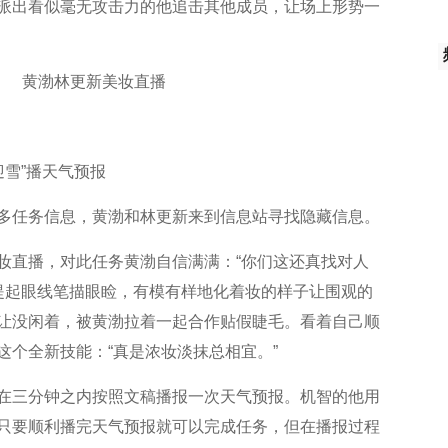
派出看似毫无攻击力的他追击其他成员，让场上形势一
迎雪”播天气预报
多任务信息，黄渤和林更新来到信息站寻找隐藏信息。
妆直播，对此任务黄渤自信满满：“你们这还真找对人
又提起眼线笔描眼睑，有模有样地化着妆的样子让围观的
让没闲着，被黄渤拉着一起合作贴假睫毛。看着自己顺
这个全新技能：“真是浓妆淡抹总相宜。”
在三分钟之内按照文稿播报一次天气预报。机智的他用
只要顺利播完天气预报就可以完成任务，但在播报过程