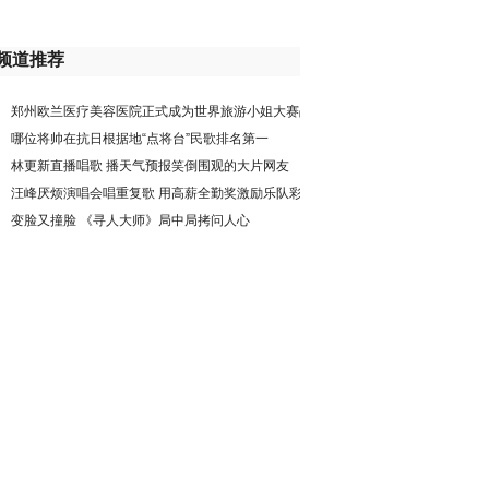
频道推荐
郑州欧兰医疗美容医院正式成为世界旅游小姐大赛战
略合作
哪位将帅在抗日根据地“点将台”民歌排名第一
林更新直播唱歌 播天气预报笑倒围观的大片网友
汪峰厌烦演唱会唱重复歌 用高薪全勤奖激励乐队彩排
变脸又撞脸 《寻人大师》局中局拷问人心