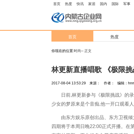
首页
热度
快讯
家居
国内
国际
军事
首页
热度
你现在的位置:
时尚
--
正文
林更新直播唱歌 《极限挑
2017-08-04 13:53:29
来源：
作者：
编辑：hnn
日前,林更新参与《极限挑战》的
少女的梦原来是个音痴,他一开口观看人
由东方娱乐原创出品、东方卫视倾
四期将于本周日晚22:00正式开播。